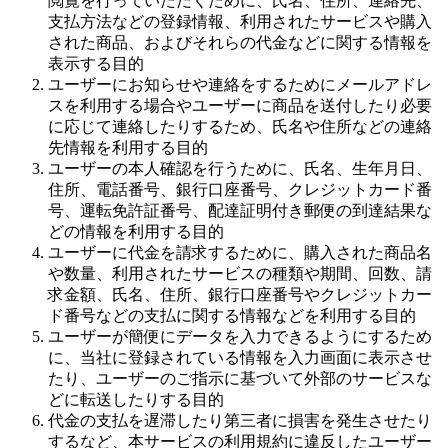
閲覧を行っていただくために、氏名、住所、連絡先、
支払方法などの登録情報、利用されたサービスや購入
された商品、およびそれらの代金などに関する情報を
表示する目的
ユーザーにお知らせや連絡をするためにメールアドレ
スを利用する場合やユーザーに商品を送付したり必要
に応じて連絡したりするため、氏名や住所などの連絡
先情報を利用する目的
ユーザーの本人確認を行うために、氏名、生年月日、
住所、電話番号、銀行口座番号、クレジットカード番
号、運転免許証番号、配達証明付き郵便の到達結果な
どの情報を利用する目的
ユーザーに代金を請求するために、購入された商品名
や数量、利用されたサービスの種類や期間、回数、請
求金額、氏名、住所、銀行口座番号やクレジットカー
ド番号などの支払に関する情報などを利用する目的
ユーザーが簡便にデータを入力できるようにするため
に、当社に登録されている情報を入力画面に表示させ
たり、ユーザーのご指示に基づいて外部のサービスな
どに転送したりする目的
代金の支払を遅滞したり第三者に損害を発生させたり
するなど、本サービスの利用規約に違反したユーザー